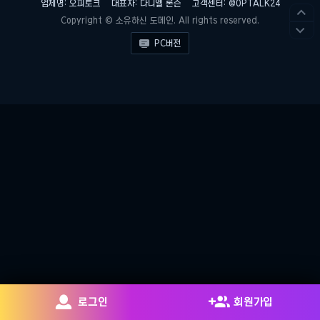
업체명: 오피토크
대표자: 다니엘 론슨
고객센터: @OPTALK24

Copyright © 소유하신 도메인. All rights reserved.


PC버전


로그인
회원가입