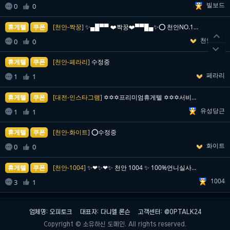
빌보드

0
0

휴게텔
쿠폰
[천안-짝꿍]
✨️▄█▀▀ ❤️짝꿍❤️▀▀█▄✨️⭕ 천안NO.1 ⭕️…

천안짝꿍

0
0


휴게텔
쿠폰
[천안-페라리]
수정중
페라리

1
1

휴게텔
쿠폰
[대전-인스타그램]
✡️✡️✡️프리미엄휴게텔 ✡️✡️✡️서비스미친 20대 …
유성당근

1
1

휴게텔
쿠폰
[천안-화이트]
⭕수정중
화이트

0
0

휴게텔
쿠폰
[천안-1004]
✨❤✨❤✨ 천안 1004 ✨ 100%언니실사★S급라인업…
1004

3
1

업체명: 오피토크
대표자: 다니엘 론슨
고객센터: @OPTALK24
Copyright © 소유하신 도메인. All rights reserved.