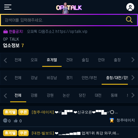


오피토크 다음주소3 https://optalk.vip

오피토크 다음주소1 https://optalk.vip

한줄공지:
오피톡 다음주소2 https://optalk.vip
OP TALK
오피토크 다음주소3 https://optalk.vip
업소정보
7
오피토크 다음주소1 https://optalk.vip


전체
오피
휴게텔
건마
술집
안마
출장
키스


전체
강남
비강남
경기
인천/부천
충청/대전/강원


전체
강릉
강원
논산
당진
대전
동해
보령
휴게텔
쿠폰
[청주-데이지]
❤️✅▄█▀▀ ❤️신규오픈❤️▀▀█▄✅⭕ 청주NO.1 …
청주데이지

0
0

휴게텔
쿠폰
[대전-빌보드]
❤️▁▂▃▅▆▇ 업계1위 최강 와꾸,애인모드▇▆▅▃▂▁…