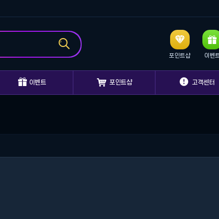



포인트샵
이벤



이벤트
포인트샵
고객센터