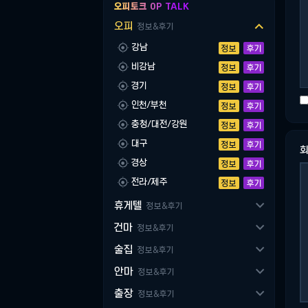
오피토크 OP TALK

오피
정보&후기

강남
정보
후기

비강남
정보
후기

경기
정보
후기

인천/부천
정보
후기

충청/대전/강원
정보
후기

대구
정보
후기

경상
정보
후기

전라/제주
정보
후기

휴게텔
정보&후기

건마
정보&후기

술집
정보&후기

안마
정보&후기

출장
정보&후기