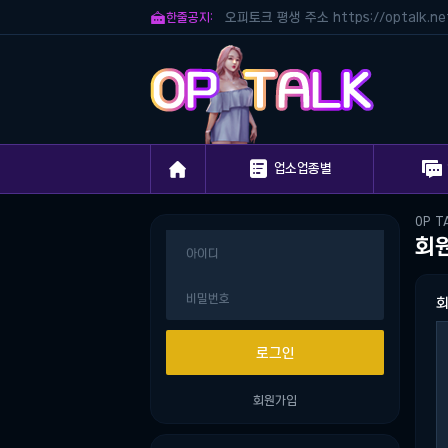

한줄공지:
오피토크 평생 주소 https://optalk.ne



업소업종별
OP T
회
회원가입