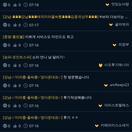
맛있는사랑


0
0
07-18

[강남-⛽⛽⛽강남⛽⛽⛽매직미러풀싸롱⛽⛽⛽김종국상무⛽⛽⛽]
☀️브라 다보이는 시스루녀 인증☀️ 확실히 혼자가니 더…
귤까먹자


0
0
07-17

[중량-홈런볼]
이쁘게 서비스도 마인드도 최고
의장부


0
0
07-16

[송파-포인트스파]
소라 언니 낮 달리기~
시오후기매니아


0
0
07-16

[강남-✅미러룸-풀싸롱✅정다운대표✅]
첫 방문했습니다
amflawjn23


0
0
07-16

[강남-✅미러룸-풀싸롱✅정다운대표✅]
후기작성해봄니다
아리스토텔레스


0
0
07-16

[강남-✅미러룸-풀싸롱✅정다운대표✅]
후기 ㅎㅎ
카레라이스소세지


0
0
07-16
