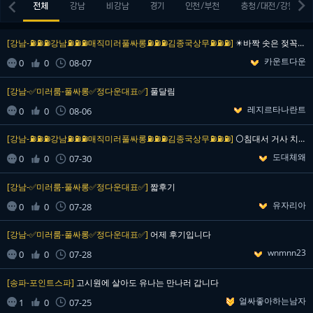


전체
강남
비강남
경기
인천/부천
충청/대전/강원
[강남-⛽⛽⛽강남⛽⛽⛽매직미러풀싸롱⛽⛽⛽김종국상무⛽⛽⛽]
✴️바짝 솟은 젖꼭지 실사✴️ 언니들 상냥하고 매너도 …
카운트다운


0
0
08-07

[강남-✅미러룸-풀싸롱✅정다운대표✅]
풀달림
레지르타나란트


0
0
08-06

[강남-⛽⛽⛽강남⛽⛽⛽매직미러풀싸롱⛽⛽⛽김종국상무⛽⛽⛽]
⚪침대서 거사 치르기전 찰칵⚪ 간만에 독고이다 보니 눈…
도대체왜


0
0
07-30

[강남-✅미러룸-풀싸롱✅정다운대표✅]
짧후기
유자리아


0
0
07-28

[강남-✅미러룸-풀싸롱✅정다운대표✅]
어제 후기입니다
wnmnn23


0
0
07-28

[송파-포인트스파]
고시원에 살아도 유나는 만나러 갑니다
얼싸좋아하는남자


1
0
07-25
