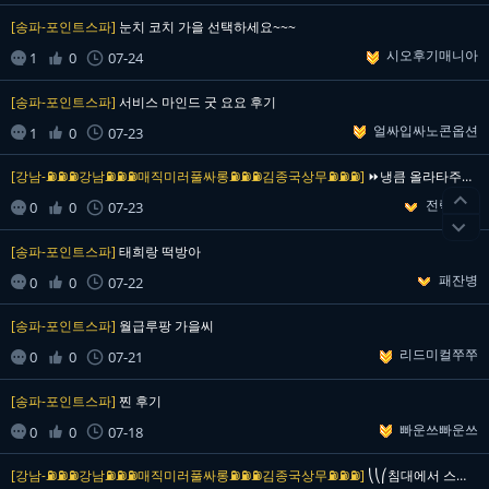
[송파-포인트스파]
눈치 코치 가을 선택하세요~~~
시오후기매니아


1
0
07-24

[송파-포인트스파]
서비스 마인드 굿 요요 후기
얼싸입싸노콘옵션


1
0
07-23

[강남-⛽⛽⛽강남⛽⛽⛽매직미러풀싸롱⛽⛽⛽김종국상무⛽⛽⛽]
⏩냉큼 올라타주는 언니 인증⏩ 지금 다시 생각해도 입가…

전력질주


0
0
07-23


[송파-포인트스파]
태희랑 떡방아
패잔병


0
0
07-22

[송파-포인트스파]
월급루팡 가을씨
리드미컬쭈쭈


0
0
07-21

[송파-포인트스파]
찐 후기
빠운쓰빠운쓰


0
0
07-18

[강남-⛽⛽⛽강남⛽⛽⛽매직미러풀싸롱⛽⛽⛽김종국상무⛽⛽⛽]
⎝⎝⎛침대에서 스트립쇼 찰칵⎞⎠⎠ 방금 같이 논 팟 맞…