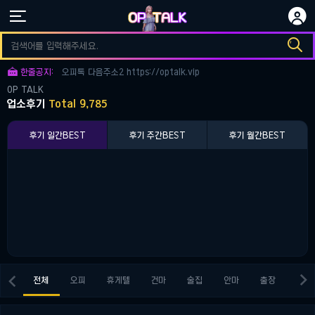


오피토크 다음주소3 https://optalk.vip

오피토크 다음주소1 https://optalk.vip

한줄공지:
오피톡 다음주소2 https://optalk.vip
OP TALK
오피토크 다음주소3 https://optalk.vip
업소후기
Total 9,785
오피토크 다음주소1 https://optalk.vip
후기 일간BEST
후기 주간BEST
후기 월간BEST


전체
오피
휴게텔
건마
술집
안마
출장
키스