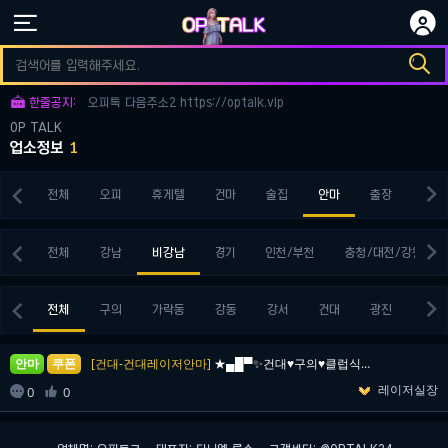


오피토크 다음주소3 https://optalk.vip

오피토크 다음주소1 https://optalk.vip

한줄공지:
오피톡 다음주소2 https://optalk.vip
OP TALK
오피토크 다음주소3 https://optalk.vip
업소정보
1
오피토크 다음주소1 https://optalk.vip


전체
오피
휴게텔
건마
술집
안마
출장
키스


전체
강남
비강남
경기
인천/부천
충청/대전/강원


전체
구의
가락동
강동
강서
건대
광진
구로
안마
쿠폰
[건대-건대레이저안마]
★▄█▀✨건대♥구의♥클럽식안마상륙❤️전원 20대 극강서…
레이저실장

0
0
