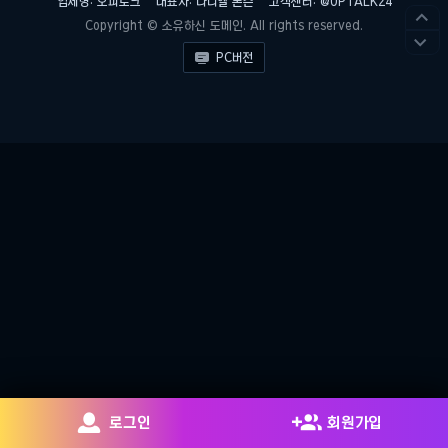
업체명: 오피토크
대표자: 다니엘 론슨
고객센터: @OPTALK24

Copyright © 소유하신 도메인. All rights reserved.


PC버전


로그인
회원가입