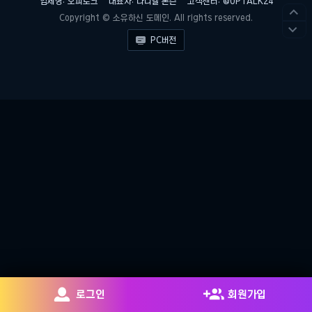
업체명: 오피토크
대표자: 다니엘 론슨
고객센터: @OPTALK24

Copyright © 소유하신 도메인. All rights reserved.


PC버전


로그인
회원가입