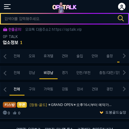


오피토크 다음주소3 https://optalk.vip

오피토크 다음주소1 https://optalk.vip

한줄공지:
오피톡 다음주소2 https://optalk.vip
OP TALK
오피토크 다음주소3 https://optalk.vip
업소정보
1
오피토크 다음주소1 https://optalk.vip


전체
오피
휴게텔
건마
술집
안마
출장
키스


전체
강남
비강남
경기
인천/부천
충청/대전/강원


전체
구의
가락동
강동
강서
건대
광진
구로
키스방
쿠폰
[창동-골드]
✴️GRAND OPEN✴️오후16시부터 예약가능합니다♡…
도봉골드실장

0
0
