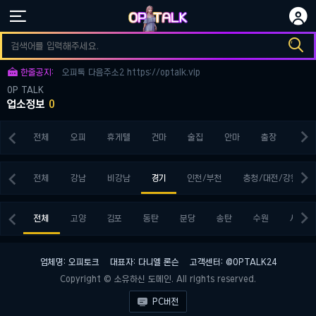


오피토크 다음주소3 https://optalk.vip

오피토크 다음주소1 https://optalk.vip

한줄공지:
오피톡 다음주소2 https://optalk.vip
OP TALK
오피토크 다음주소3 https://optalk.vip
업소정보
0
오피토크 다음주소1 https://optalk.vip


전체
오피
휴게텔
건마
술집
안마
출장
키스


전체
강남
비강남
경기
인천/부천
충청/대전/강원


전체
고양
김포
동탄
분당
송탄
수원
시흥
업체명: 오피토크
대표자: 다니엘 론슨
고객센터: @OPTALK24
Copyright © 소유하신 도메인. All rights reserved.

PC버전