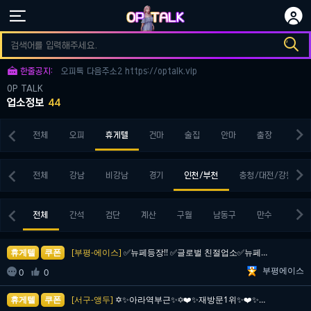


오피토크 다음주소3 https://optalk.vip

오피토크 다음주소1 https://optalk.vip

한줄공지:
오피톡 다음주소2 https://optalk.vip
OP TALK
오피토크 다음주소3 https://optalk.vip
업소정보
44
오피토크 다음주소1 https://optalk.vip


전체
오피
휴게텔
건마
술집
안마
출장
키스


전체
강남
비강남
경기
인천/부천
충청/대전/강원


전체
간석
검단
계산
구월
남동구
만수
부천
휴게텔
쿠폰
[부평-에이스]
✅뉴페등장!! ✅글로벌 친절업소✅뉴페이스 영입!!✅내상…
부평에이스

0
0

휴게텔
쿠폰
[서구-앵두]
✡️✨아라역부근✨✡️❤️✨재방문1위✨❤️✨서비스1위✨❤…