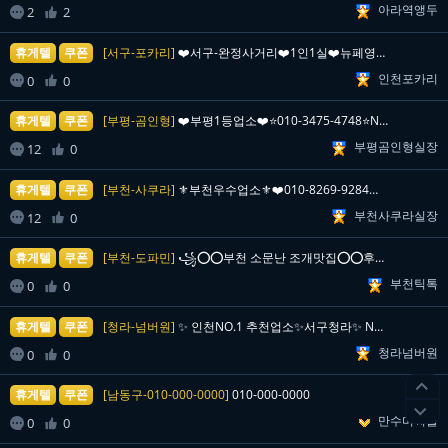
아라역앵두

2
2

휴게텔
쿠폰
[서구-포카리]
❤️서구-완정사거리❤️1인1실❤️뉴페영입❤️와꾸천국❤️…
인천포카리

0
0

휴게텔
쿠폰
[부평-곰인형]
❤️부평1등업소❤️⭐010-3475-4748⭐NF-영입…
부평곰인형실장

12
0

휴게텔
쿠폰
[부천-사쿠라]
⚜️부천우수업소⚜️❤️010-8269-9284❤️NF-…
부천사쿠라실장

12
0

휴게텔
쿠폰
[부천-도파민]
꧁⭕️⭕️부천 소문난 조개맛집⭕️⭕️후회없이 모시겠습니…
부천틱톡

0
0

휴게텔
쿠폰
[청라-넘버원]
✨ 인천NO.1 추천업소✨서구청라✨ NF출근완료✨ 와꾸…
청라넘버원

0
0


휴게텔
쿠폰
[남동구-010-000-0000]
010-000-0000

만수미씨들

0
0
