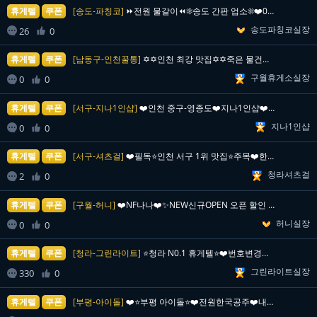
휴게텔
쿠폰
[송도-파칭코]
⏩전원 물갈이⏪☀️송도 간판 업소☀️❤️010-9751…
송도파칭코실장

26
0

휴게텔
쿠폰
[남동구-인천꿀통]
✡️✡️인천 최강 맛집✡️✡️죽은 물건도 빨닥 일어서는…
구월휴게소실장

0
0

휴게텔
쿠폰
[서구-지나1인샵]
❤️인천 중구-영종도❤️지나1인샵❤️뉴페이스 나비❤️어…
지나1인샵

0
0

휴게텔
쿠폰
[서구-셔츠걸]
❤️필독⭐️인천 서구 1위 맛집⭐️주목❤️한국인급 소통…
청라셔츠걸

2
0

휴게텔
쿠폰
[구월-허니]
❤️NF나나❤️✨NEW신규OPEN 오픈 할인 진행중✨❤…
허니실장

0
0

휴게텔
쿠폰
[청라-그린라이트]
⭐청라 N0.1 휴게텔⭐❤️번호변경❤️☎️010-831…
그린라이트실장

330
0

휴게텔
쿠폰
[부평-아이돌]
❤️⭐부평 아이돌⭐❤️전원한국공주❤️내상ZERO❤️오피…