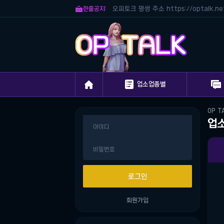

한줄공지:
오피토크 평생 주소 https://optalk.ne



업소업종별
OP T
업
회원가입