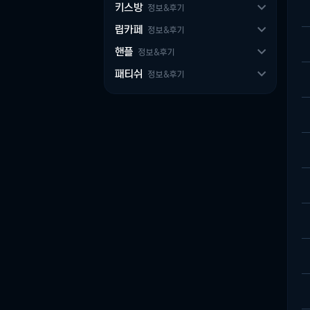

키스방
정보&후기

립카페
정보&후기

핸플
정보&후기

패티쉬
정보&후기