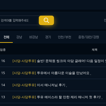

전체
강남
비강남
경기
인천/부천
충청/대전/강원
업종
제목
16
[사당-사당투유]
솔빈! 문채원 씽크의 아담 글래머! 다음 일정이
15
[사당-사당투유]
투유에서 아름다운 이슬을 만났어요
14
[사당-사당투유]
이서 매니저님 후기
13
[사당-사당투유]
투유 에이스라 할 만한 제리 매니저 첫 후기!