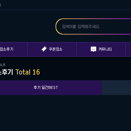
t


업소후기
쿠폰업소
커뮤니티
ALK
소후기
Total 16
후기 일간BEST