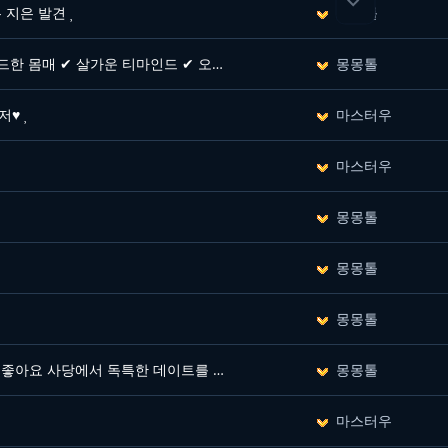

 지은 발견
몽몽톨
운 티마인드 ✔ 오빠들 마음 잘 아아주는 매력…
몽몽톨
저♥
마스터우
마스터우
몽몽톨
몽몽톨
몽몽톨
사당에서 독특한 데이트를 즐기고 왔습니다
몽몽톨
마스터우