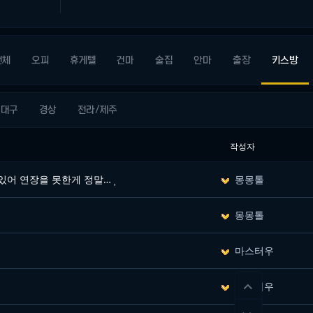
전체
오피
휴게텔
건마
술집
안마
출장
키스방
대구
경상
전라/제주
작성자
 있어 연장을 못한게 정말…
몽몽톨
몽몽톨
마스터우
마스터우
