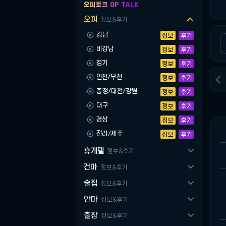
오피토크 OP TALK

오피
정보&후기

강남
정보
후기

비강남
정보
후기

경기
정보
후기


인천/부천
정보
후기

충청/대전/강원
정보
후기

대구
정보
후기

경상
정보
후기

전라/제주
정보
후기

휴게텔
정보&후기

건마
정보&후기

술집
정보&후기

안마
정보&후기

출장
정보&후기