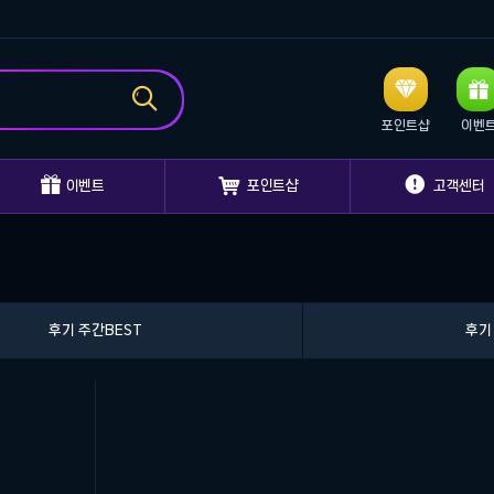



포인트샵
이벤



이벤트
포인트샵
고객센터
후기 주간BEST
후기