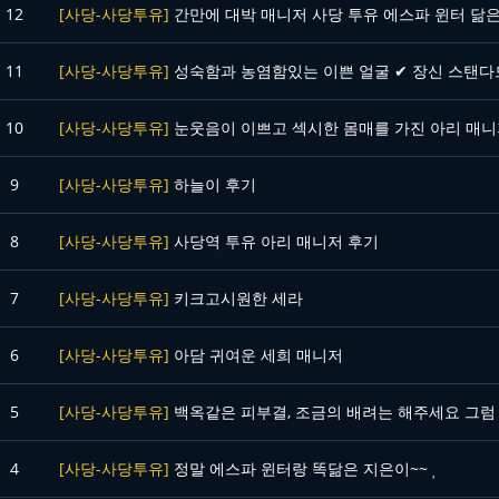
12
[사당-사당투유]
간만에 대박 매니저 사당 투유 에스파 윈터 닮은
11
[사당-사당투유]
성숙함과 농염함있는 이쁜 얼굴 ✔ 장신 스탠다드한 몸매 ✔ 살가
10
[사당-사당투유]
눈웃음이 이쁘고 섹시한 몸매를 가진 아리 매니
9
[사당-사당투유]
하늘이 후기
8
[사당-사당투유]
사당역 투유 아리 매니저 후기
7
[사당-사당투유]
키크고시원한 세라
6
[사당-사당투유]
아담 귀여운 세희 매니저
5
[사당-사당투유]
백옥같은 피부결, 조금의 배려는 해주세요 그럼 좋아요 
4
[사당-사당투유]
정말 에스파 윈터랑 똑닮은 지은이~~