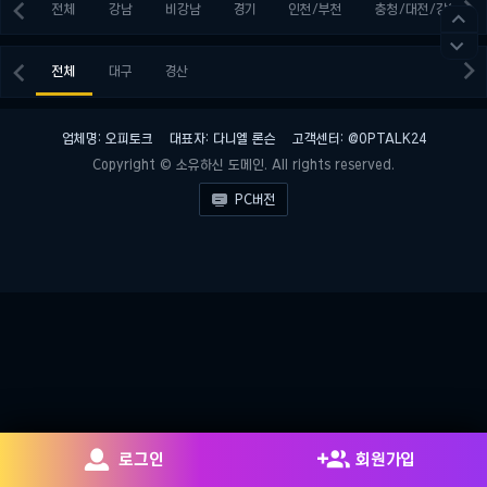


전체
강남
비강남
경기
인천/부천
충청/대전/강원




전체
대구
경산
업체명: 오피토크
대표자: 다니엘 론슨
고객센터: @OPTALK24
Copyright © 소유하신 도메인. All rights reserved.

PC버전


로그인
회원가입