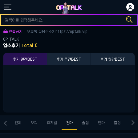


오피토크 다음주소3 https://optalk.vip

오피토크 다음주소1 https://optalk.vip

한줄공지:
오피톡 다음주소2 https://optalk.vip
OP TALK
오피토크 다음주소3 https://optalk.vip
업소후기
Total 0
오피토크 다음주소1 https://optalk.vip
후기 일간BEST
후기 주간BEST
후기 월간BEST


전체
오피
휴게텔
건마
술집
안마
출장
키스