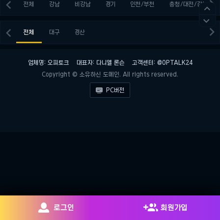


전체
강남
비강남
경기
인천/부천
충청/대전/강원




전체
대구
경산
업체명: 오피토크
대표자: 다니엘 론슨
고객센터: @OPTALK24
Copyright © 소유하신 도메인. All rights reserved.

PC버전


로그인
회원가입