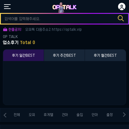


오피토크 다음주소3 https://optalk.vip

오피토크 다음주소1 https://optalk.vip

한줄공지:
오피톡 다음주소2 https://optalk.vip
OP TALK
오피토크 다음주소3 https://optalk.vip
업소후기
Total 0
오피토크 다음주소1 https://optalk.vip
후기 일간BEST
후기 주간BEST
후기 월간BEST


전체
오피
휴게텔
건마
술집
안마
출장
키스