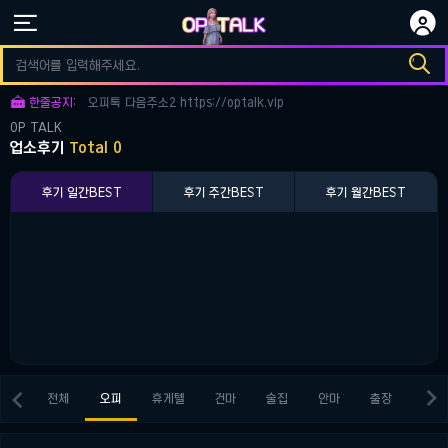


오피토크 다음주소3 https://optalk.vip

오피토크 다음주소1 https://optalk.vip

한줄공지:
오피톡 다음주소2 https://optalk.vip
OP TALK
오피토크 다음주소3 https://optalk.vip
업소후기
Total 0
오피토크 다음주소1 https://optalk.vip
후기 일간BEST
후기 주간BEST
후기 월간BEST


전체
오피
휴게텔
건마
술집
안마
출장
키스