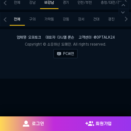


전체
강남
비강남
경기
인천/부천
충청/대전/강원




전체
구의
가락동
강동
강서
건대
광진
구로
업체명: 오피토크
대표자: 다니엘 론슨
고객센터: @OPTALK24
Copyright © 소유하신 도메인. All rights reserved.

PC버전


로그인
회원가입