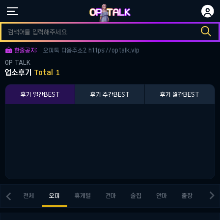


오피토크 다음주소3 https://optalk.vip

오피토크 다음주소1 https://optalk.vip

한줄공지:
오피톡 다음주소2 https://optalk.vip
OP TALK
오피토크 다음주소3 https://optalk.vip
업소후기
Total 1
오피토크 다음주소1 https://optalk.vip
후기 일간BEST
후기 주간BEST
후기 월간BEST


전체
오피
휴게텔
건마
술집
안마
출장
키스