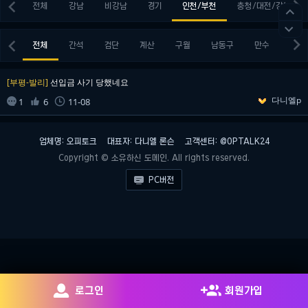


전체
강남
비강남
경기
인천/부천
충청/대전/강원




전체
간석
검단
계산
구월
남동구
만수
부천
[부평-발리]
선입금 사기 당했네요
다니엘p


1
6
11-08

업체명: 오피토크
대표자: 다니엘 론슨
고객센터: @OPTALK24
Copyright © 소유하신 도메인. All rights reserved.

PC버전


로그인
회원가입